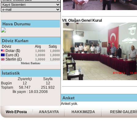
VII. Olağan Genel Kurul
Hava Durumu
Döviz Kurları
Döviz
Alış
Satış
Dolar ($)
1,0000
1,0000
Euro (€)
1,0000
1,0000
Sterlin (£)
1,0000
1,0000
Merkez Bankası
İstatistik
Ziyaretçi
Sayfa
Bugün
12
12
Toplam
58.747
251.932
İlk yayın : 18.03.2008
Anket
Anket yok.
Web EPosta
ANASAYFA
HAKKIMIZDA
RESİM GALERİ