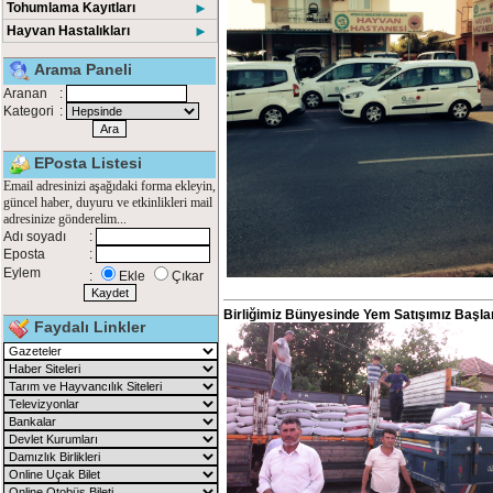
Tohumlama Kayıtları
►
Hayvan Hastalıkları
►
Arama Paneli
Aranan
:
Kategori
:
EPosta Listesi
Email adresinizi aşağıdaki forma ekleyin,
güncel haber, duyuru ve etkinlikleri mail
adresinize gönderelim...
Adı soyadı
:
Eposta
:
Eylem
:
Ekle
Çıkar
Birliğimiz Bünyesinde Yem Satışımız Başlam
Faydalı Linkler