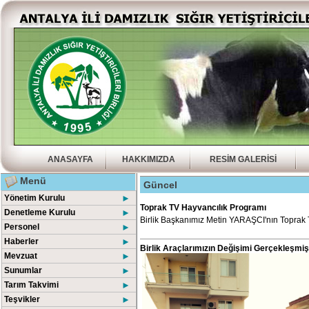
ANASAYFA
HAKKIMIZDA
RESİM GALERİSİ
Menü
Güncel
Yönetim Kurulu
►
Toprak TV Hayvancılık Programı
Denetleme Kurulu
►
Birlik Başkanımız Metin YARAŞCI'nın Toprak 
Personel
►
Haberler
►
Birlik Araçlarımızın Değişimi Gerçekleşmişt
Mevzuat
►
Sunumlar
►
Tarım Takvimi
►
Teşvikler
►