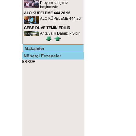
Makaleler
Nöbetçi Eczaneler
ERROR