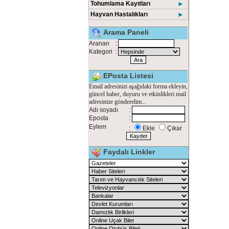
Tohumlama Kayıtları
►
Hayvan Hastalıkları
►
Arama Paneli
Aranan
:
Kategori
:
EPosta Listesi
Email adresinizi aşağıdaki forma ekleyin,
güncel haber, duyuru ve etkinlikleri mail
adresinize gönderelim...
Adı soyadı
:
Eposta
:
Eylem
:
Ekle
Çıkar
Faydalı Linkler