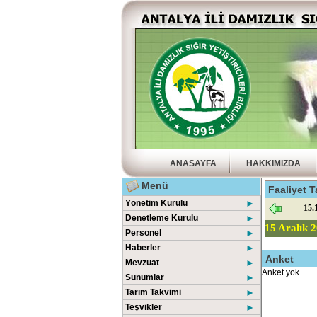
ANASAYFA
HAKKIMIZDA
Menü
Faaliyet T
Yönetim Kurulu
►
15.1
Denetleme Kurulu
►
15 Aralık 
Personel
►
Haberler
►
Anket
Mevzuat
►
Anket yok.
Sunumlar
►
Tarım Takvimi
►
Teşvikler
►