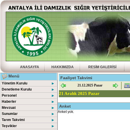
ANASAYFA
HAKKIMIZDA
RESİM GALERİSİ
Menü
Faaliyet Takvimi
Yönetim Kurulu
►
21.12.2025 Pazar
Denetleme Kurulu
►
21 Aralık 2025 Pazar
Personel
►
Haberler
►
Anket
Mevzuat
►
Anket yok.
Sunumlar
►
Tarım Takvimi
►
Teşvikler
►