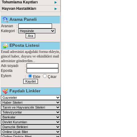
Tohumlama Kayıtları
►
Hayvan Hastalıkları
►
Arama Paneli
Aranan
:
Kategori
:
EPosta Listesi
Email adresinizi aşağıdaki forma ekleyin,
güncel haber, duyuru ve etkinlikleri mail
adresinize gönderelim...
Adı soyadı
:
Eposta
:
Eylem
:
Ekle
Çıkar
Faydalı Linkler