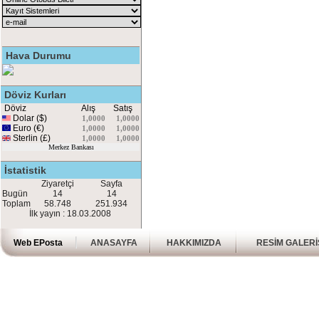
Hava Durumu
Döviz Kurları
Döviz
Alış
Satış
Dolar ($)
1,0000
1,0000
Euro (€)
1,0000
1,0000
Sterlin (£)
1,0000
1,0000
Merkez Bankası
İstatistik
Ziyaretçi
Sayfa
Bugün
14
14
Toplam
58.748
251.934
İlk yayın : 18.03.2008
Web EPosta
ANASAYFA
HAKKIMIZDA
RESİM GALERİ